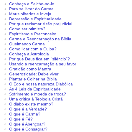
Conheça a Seicho-no-ie
Para se livrar do Carma
Maus olhados e Inveja
Depressão e Espiritualidade
Por que reclamar é tão prejudicial
Como ser otimista?
Espiritismo e Preconceito
Carma e Reencarnação na Bíblia
Queimando Carma
Como lidar com a Culpa?
Conheça a Astrologia
Por que Deus fica em "silêncio"?
Usando a reencarnação a seu favor
Gratidão como Mantra
Generosidade: Deixe viver
Plantar e Colher na Bíblia
O Ego e nossa natureza Diabólica
As 4 Leis da Espiritualidade
Sofrimento é moeda de troca?
Uma crítica à Teologia Cristã
O diabo existe mesmo?
O que é a Verdade?
O que é Carma?
O que é Fé?
O que é Abençoar?
O que é Consagrar?