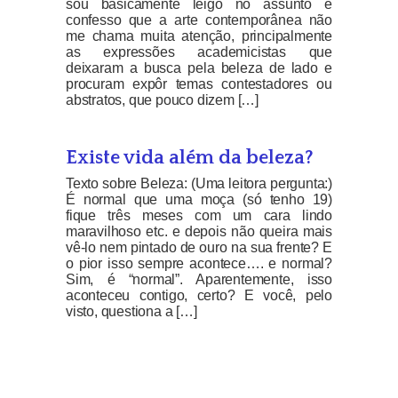
sou basicamente leigo no assunto e
confesso que a arte contemporânea não
me chama muita atenção, principalmente
as expressões academicistas que
deixaram a busca pela beleza de lado e
procuram expôr temas contestadores ou
abstratos, que pouco dizem […]
Existe vida além da beleza?
Texto sobre Beleza: (Uma leitora pergunta:)
É normal que uma moça (só tenho 19)
fique três meses com um cara lindo
maravilhoso etc. e depois não queira mais
vê-lo nem pintado de ouro na sua frente? E
o pior isso sempre acontece…. e normal?
Sim, é “normal”. Aparentemente, isso
aconteceu contigo, certo? E você, pelo
visto, questiona a […]