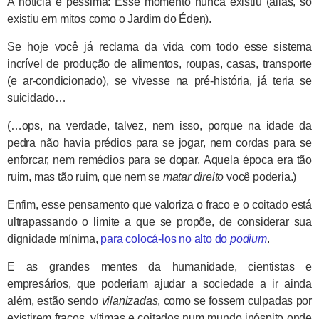
A notícia é péssima: Esse momento nunca existiu (aliás, só
existiu em mitos como o Jardim do Éden).
Se hoje você já reclama da vida com todo esse sistema
incrível de produção de alimentos, roupas, casas, transporte
(e ar-condicionado), se vivesse na pré-história, já teria se
suicidado…
(…ops, na verdade, talvez, nem isso, porque na idade da
pedra não havia prédios para se jogar, nem cordas para se
enforcar, nem remédios para se dopar. Aquela época era tão
ruim, mas tão ruim, que nem se
matar direito
você poderia.)
Enfim, esse pensamento que valoriza o fraco e o coitado está
ultrapassando o limite a que se propõe, de considerar sua
dignidade mínima,
para colocá-los no alto do
podium
.
E as grandes mentes da humanidade, cientistas e
empresários, que poderiam ajudar a sociedade a ir ainda
além, estão sendo
vilanizadas
, como se fossem culpadas por
existirem fracos, vítimas e coitados num mundo inóspito onde