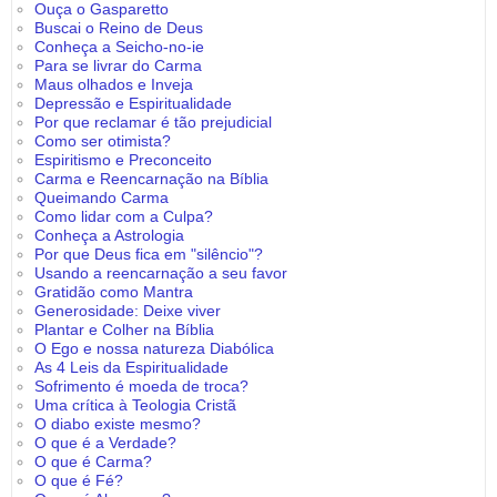
Ouça o Gasparetto
Buscai o Reino de Deus
Conheça a Seicho-no-ie
Para se livrar do Carma
Maus olhados e Inveja
Depressão e Espiritualidade
Por que reclamar é tão prejudicial
Como ser otimista?
Espiritismo e Preconceito
Carma e Reencarnação na Bíblia
Queimando Carma
Como lidar com a Culpa?
Conheça a Astrologia
Por que Deus fica em "silêncio"?
Usando a reencarnação a seu favor
Gratidão como Mantra
Generosidade: Deixe viver
Plantar e Colher na Bíblia
O Ego e nossa natureza Diabólica
As 4 Leis da Espiritualidade
Sofrimento é moeda de troca?
Uma crítica à Teologia Cristã
O diabo existe mesmo?
O que é a Verdade?
O que é Carma?
O que é Fé?