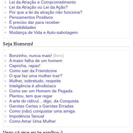
Lei da Atração e Comprometimento
Lei da Atração ou Lei da Ação?
Por que a lei da atração não funciona?
Pensamentos Positivos
É preciso dar para receber
Possibilidades
Mudança de Vida e Auto-sabotagem
Seja Homem!
Bonzinho, nunca mais!
(livro)
A maior falha de um homem
Capricha, rapaz!
Como sair da Friendzone
O que faz uma mulher trair?
Mulher, sobretudo, respeite
Inteligência é afrodisíaco
Como ser um Homem de Pegada
Plantou, tem que regar
A arte do ridícul... digo, da Conquista
Garotas Certas x Garotas Erradas
Como (não) conquistar uma amiga
Impotência Sexual
Como Amar Uma Mulher
Vem cá que eu te explico :)