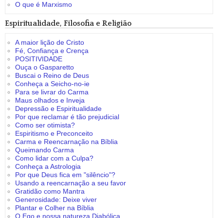
O que é Marxismo
Espiritualidade, Filosofia e Religião
A maior lição de Cristo
Fé, Confiança e Crença
POSITIVIDADE
Ouça o Gasparetto
Buscai o Reino de Deus
Conheça a Seicho-no-ie
Para se livrar do Carma
Maus olhados e Inveja
Depressão e Espiritualidade
Por que reclamar é tão prejudicial
Como ser otimista?
Espiritismo e Preconceito
Carma e Reencarnação na Bíblia
Queimando Carma
Como lidar com a Culpa?
Conheça a Astrologia
Por que Deus fica em "silêncio"?
Usando a reencarnação a seu favor
Gratidão como Mantra
Generosidade: Deixe viver
Plantar e Colher na Bíblia
O Ego e nossa natureza Diabólica