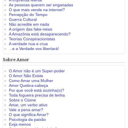
A Imprensa Mente
As pessoas querem ser enganadas
O que mais vende na internet?
Percepção do Tempo
Guerra Cultural
Não acredite em nada
A origem das fake-news
A Amazônia está desaparecendo?
Teorias Conspiracionistas
A verdade nua e crua
...e a Verdade vos libertará!
Sobre Amor
O Amor não é um Super-poder
O Amor Não Existe
Como Amar uma Mulher
Amor Quebra-cabeça
Por que você está sozinha(o)?
Toda fogueira precisa de lenha
Sobre o Ciúme
Amar, um verbo ativo
Vale a pena amar?
O que significa Amar?
Psicologia da paixão
Exija menos