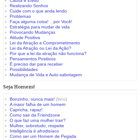
Causa e Efeito
Realizando Sonhos
Cuide com o que anda lendo
Problemas
Faça alguma coisa! ...por Você!
Estratégia para mudar de vida
Provocando Mudanças
Atitude Positiva
Lei da Atração e Comprometimento
Lei da Atração ou Lei da Ação?
Por que a lei da atração não funciona?
Pensamentos Positivos
É preciso dar para receber
Possibilidades
Mudança de Vida e Auto-sabotagem
Seja Homem!
Bonzinho, nunca mais!
(livro)
A maior falha de um homem
Capricha, rapaz!
Como sair da Friendzone
O que faz uma mulher trair?
Mulher, sobretudo, respeite
Inteligência é afrodisíaco
Como ser um Homem de Pegada