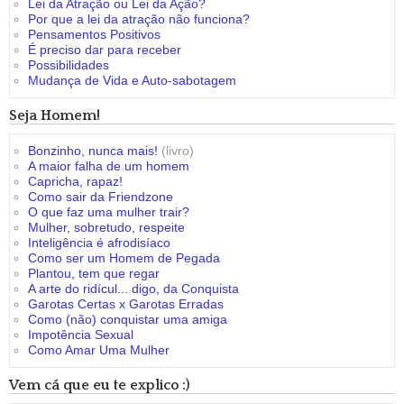
Lei da Atração ou Lei da Ação?
Por que a lei da atração não funciona?
Pensamentos Positivos
É preciso dar para receber
Possibilidades
Mudança de Vida e Auto-sabotagem
Seja Homem!
Bonzinho, nunca mais!
(livro)
A maior falha de um homem
Capricha, rapaz!
Como sair da Friendzone
O que faz uma mulher trair?
Mulher, sobretudo, respeite
Inteligência é afrodisíaco
Como ser um Homem de Pegada
Plantou, tem que regar
A arte do ridícul... digo, da Conquista
Garotas Certas x Garotas Erradas
Como (não) conquistar uma amiga
Impotência Sexual
Como Amar Uma Mulher
Vem cá que eu te explico :)