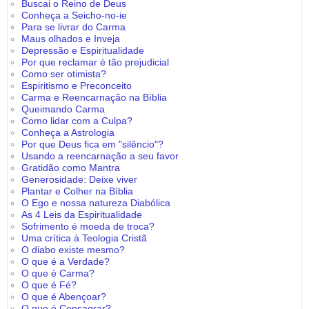
Buscai o Reino de Deus
Conheça a Seicho-no-ie
Para se livrar do Carma
Maus olhados e Inveja
Depressão e Espiritualidade
Por que reclamar é tão prejudicial
Como ser otimista?
Espiritismo e Preconceito
Carma e Reencarnação na Bíblia
Queimando Carma
Como lidar com a Culpa?
Conheça a Astrologia
Por que Deus fica em "silêncio"?
Usando a reencarnação a seu favor
Gratidão como Mantra
Generosidade: Deixe viver
Plantar e Colher na Bíblia
O Ego e nossa natureza Diabólica
As 4 Leis da Espiritualidade
Sofrimento é moeda de troca?
Uma crítica à Teologia Cristã
O diabo existe mesmo?
O que é a Verdade?
O que é Carma?
O que é Fé?
O que é Abençoar?
O que é Consagrar?