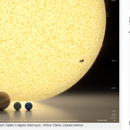
or Júpiter e alguns destroços - Arthur Clarke, citando Asimov