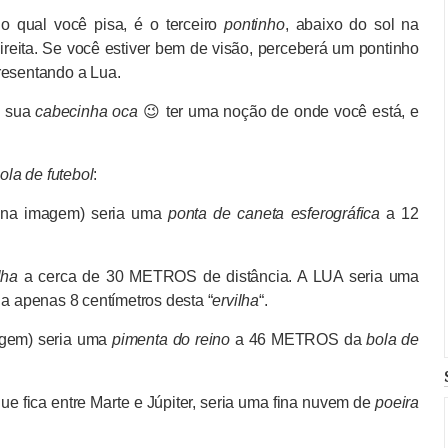
e o qual você pisa, é o terceiro
pontinho
, abaixo do sol na
reita. Se você estiver bem de visão, perceberá um pontinho
resentando a Lua.
a sua
cabecinha oca
😉 ter uma noção de onde você está, e
ola de futebol
:
 na imagem) seria uma
ponta de caneta esferográfica
a 12
lha
a cerca de 30 METROS de distância. A LUA seria uma
a apenas 8 centímetros desta “
ervilha
“.
agem) seria uma
pimenta do reino
a 46 METROS da
bola de
ca entre Marte e Júpiter, seria uma fina nuvem de
poeira