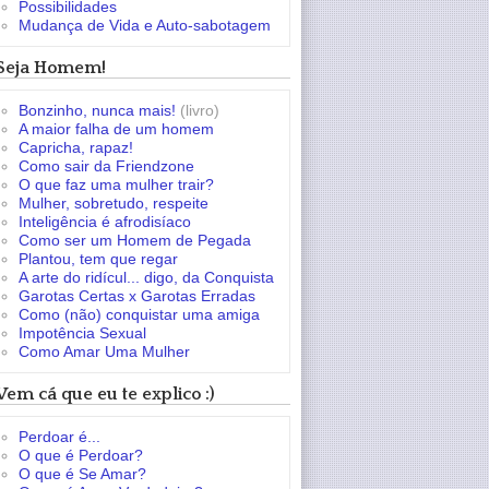
Possibilidades
Mudança de Vida e Auto-sabotagem
Seja Homem!
Bonzinho, nunca mais!
(livro)
A maior falha de um homem
Capricha, rapaz!
Como sair da Friendzone
O que faz uma mulher trair?
Mulher, sobretudo, respeite
Inteligência é afrodisíaco
Como ser um Homem de Pegada
Plantou, tem que regar
A arte do ridícul... digo, da Conquista
Garotas Certas x Garotas Erradas
Como (não) conquistar uma amiga
Impotência Sexual
Como Amar Uma Mulher
Vem cá que eu te explico :)
Perdoar é...
O que é Perdoar?
O que é Se Amar?