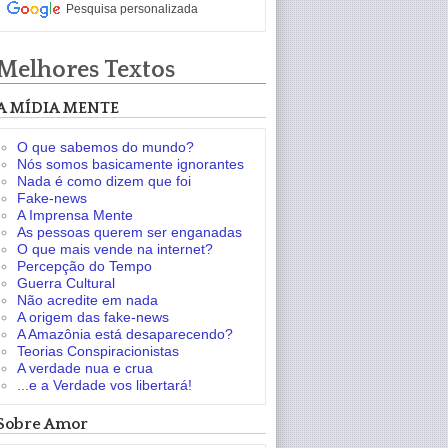
Pesquisa personalizada
Melhores Textos
A MÍDIA MENTE
O que sabemos do mundo?
Nós somos basicamente ignorantes
Nada é como dizem que foi
Fake-news
A Imprensa Mente
As pessoas querem ser enganadas
O que mais vende na internet?
Percepção do Tempo
Guerra Cultural
Não acredite em nada
A origem das fake-news
A Amazônia está desaparecendo?
Teorias Conspiracionistas
A verdade nua e crua
...e a Verdade vos libertará!
Sobre Amor