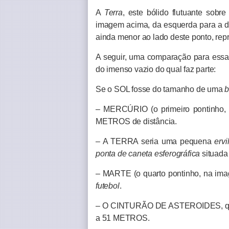
A
Terra
, este bólido flutuante sobr
imagem acima, da esquerda para a di
ainda menor ao lado deste ponto, rep
A seguir, uma comparação para ess
do imenso vazio do qual faz parte:
Se o SOL fosse do tamanho de uma
b
– MERCÚRIO (o primeiro pontinho,
METROS de distância.
– A TERRA seria uma pequena
ervi
ponta de caneta esferográfica
situada 
– MARTE (o quarto pontinho, na im
futebol
.
– O CINTURÃO DE ASTEROIDES, que fi
a 51 METROS.