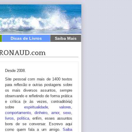
Dicas de Livros
Saiba Mais
RONAUD.com
Desde 2008.
Site pessoal com mais de 1400 textos
para reflexão e outras postagens sobre
os mais diversos assuntos, sempre
observando e refletindo de forma prática
e crítica (e às vezes, contraditória)
sobre
espiritualidade
,
valores
,
comportamento
,
dinheiro
,
amor
,
sexo
,
livros
,
política
, enfim, esses assuntos
bons de se conversar. Escrevo aqui
como quem fala a um amigo.
Saiba