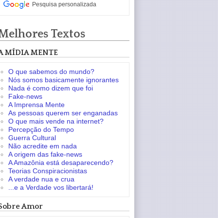
Pesquisa personalizada
Melhores Textos
A MÍDIA MENTE
O que sabemos do mundo?
Nós somos basicamente ignorantes
Nada é como dizem que foi
Fake-news
A Imprensa Mente
As pessoas querem ser enganadas
O que mais vende na internet?
Percepção do Tempo
Guerra Cultural
Não acredite em nada
A origem das fake-news
A Amazônia está desaparecendo?
Teorias Conspiracionistas
A verdade nua e crua
...e a Verdade vos libertará!
Sobre Amor