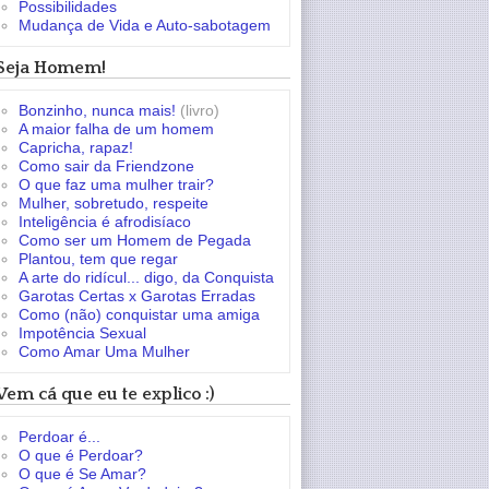
Possibilidades
Mudança de Vida e Auto-sabotagem
Seja Homem!
Bonzinho, nunca mais!
(livro)
A maior falha de um homem
Capricha, rapaz!
Como sair da Friendzone
O que faz uma mulher trair?
Mulher, sobretudo, respeite
Inteligência é afrodisíaco
Como ser um Homem de Pegada
Plantou, tem que regar
A arte do ridícul... digo, da Conquista
Garotas Certas x Garotas Erradas
Como (não) conquistar uma amiga
Impotência Sexual
Como Amar Uma Mulher
Vem cá que eu te explico :)
Perdoar é...
O que é Perdoar?
O que é Se Amar?