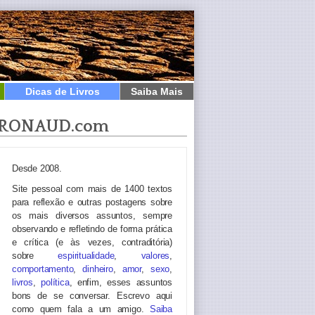
Dicas de Livros
Saiba Mais
RONAUD.com
Desde 2008.
Site pessoal com mais de 1400 textos
para reflexão e outras postagens sobre
os mais diversos assuntos, sempre
observando e refletindo de forma prática
e crítica (e às vezes, contraditória)
sobre
espiritualidade
,
valores
,
comportamento
,
dinheiro
,
amor
,
sexo
,
livros
,
política
, enfim, esses assuntos
bons de se conversar. Escrevo aqui
como quem fala a um amigo.
Saiba