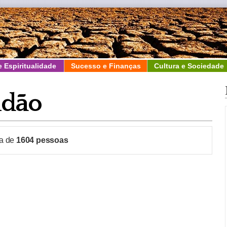
e Espiritualidade
Sucesso e Finanças
Cultura e Sociedade
idão
ca de
1604
pessoas