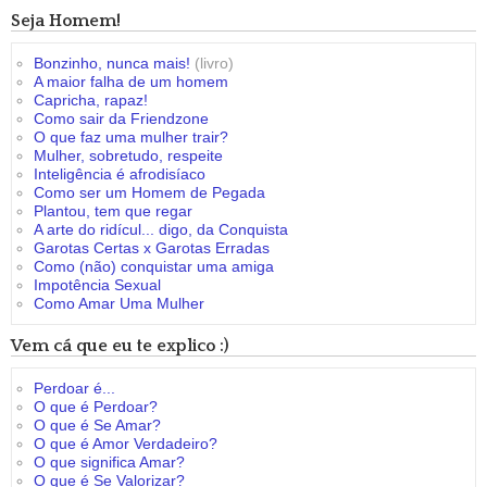
Seja Homem!
Bonzinho, nunca mais!
(livro)
A maior falha de um homem
Capricha, rapaz!
Como sair da Friendzone
O que faz uma mulher trair?
Mulher, sobretudo, respeite
Inteligência é afrodisíaco
Como ser um Homem de Pegada
Plantou, tem que regar
A arte do ridícul... digo, da Conquista
Garotas Certas x Garotas Erradas
Como (não) conquistar uma amiga
Impotência Sexual
Como Amar Uma Mulher
Vem cá que eu te explico :)
Perdoar é...
O que é Perdoar?
O que é Se Amar?
O que é Amor Verdadeiro?
O que significa Amar?
O que é Se Valorizar?