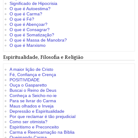
Significado de Hipocrisia
O que é Autoestima?
O que é Carma?
O que é Fé?
O que é Abençoar?
O que é Consagrar?
O que é Somatização?
O que é Massa de Manobra?
O que é Marxismo
Espiritualidade, Filosofia e Religião
A maior lição de Cristo
Fé, Confiança e Crença
POSITIVIDADE
Ouça o Gasparetto
Buscai o Reino de Deus
Conheça a Seicho-no-ie
Para se livrar do Carma
Maus olhados e Inveja
Depressão e Espiritualidade
Por que reclamar é tão prejudicial
Como ser otimista?
Espiritismo e Preconceito
Carma e Reencarnação na Bíblia
Queimando Carma