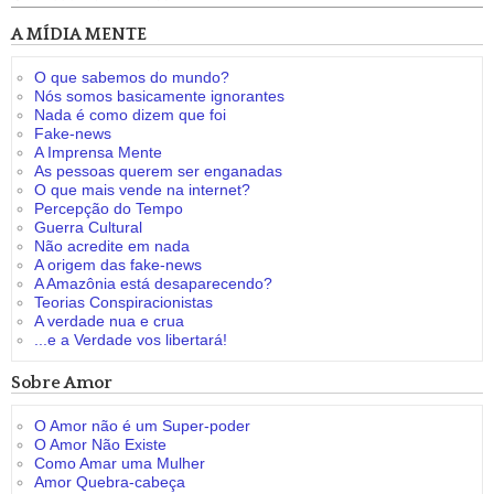
A MÍDIA MENTE
O que sabemos do mundo?
Nós somos basicamente ignorantes
Nada é como dizem que foi
Fake-news
A Imprensa Mente
As pessoas querem ser enganadas
O que mais vende na internet?
Percepção do Tempo
Guerra Cultural
Não acredite em nada
A origem das fake-news
A Amazônia está desaparecendo?
Teorias Conspiracionistas
A verdade nua e crua
...e a Verdade vos libertará!
Sobre Amor
O Amor não é um Super-poder
O Amor Não Existe
Como Amar uma Mulher
Amor Quebra-cabeça