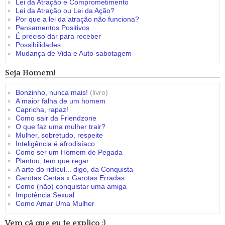
Lei da Atração e Comprometimento
Lei da Atração ou Lei da Ação?
Por que a lei da atração não funciona?
Pensamentos Positivos
É preciso dar para receber
Possibilidades
Mudança de Vida e Auto-sabotagem
Seja Homem!
Bonzinho, nunca mais!
(livro)
A maior falha de um homem
Capricha, rapaz!
Como sair da Friendzone
O que faz uma mulher trair?
Mulher, sobretudo, respeite
Inteligência é afrodisíaco
Como ser um Homem de Pegada
Plantou, tem que regar
A arte do ridícul... digo, da Conquista
Garotas Certas x Garotas Erradas
Como (não) conquistar uma amiga
Impotência Sexual
Como Amar Uma Mulher
Vem cá que eu te explico :)