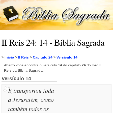
II Reis 24: 14 - Bíblia Sagrada
>
Início
>
II Reis
>
Capítulo 24
>
Versículo 14
Abaixo você encontra o versículo
14
do capítulo
24
do livro
II
Reis
da
Bíblia Sagrada
.
Versículo 14
E transportou toda
a Jerusalém, como
também todos os