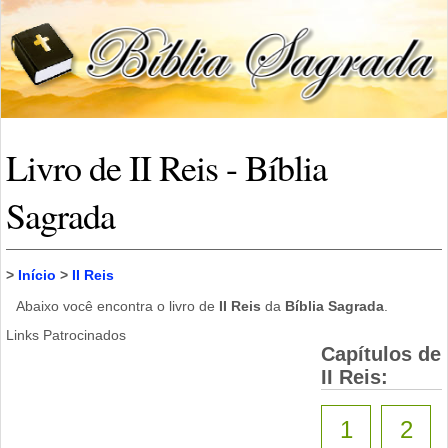
Livro de II Reis - Bíblia
Sagrada
>
Início
>
II Reis
Abaixo você encontra o livro de
II Reis
da
Bíblia Sagrada
.
Links Patrocinados
Capítulos de
II Reis:
1
2