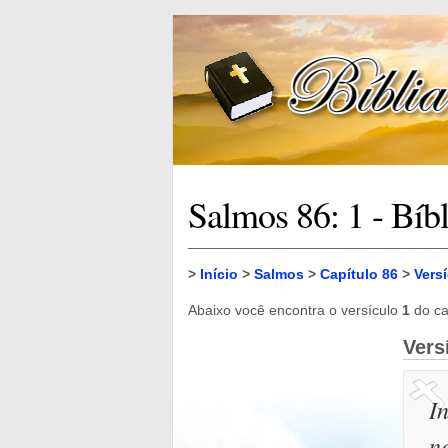
Salmos 86: 1 - Bíb
>
Início
>
Salmos
>
Capítulo 86
>
Vers
Abaixo você encontra o versículo
1
do ca
Vers
I
n