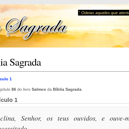
“ Odeias aqueles que atent
lia Sagrada
ículo 1
pítulo
86
do livro
Salmos
da
Bíblia Sagrada
.
ículo 1
nclina, Senhor, os teus ouvidos, e ouve
ecessitado.