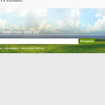
 Tente mais uma vez:
de
| Veja também:
Textos para Reflexão