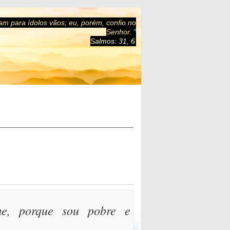
am para ídolos vãos; eu, porém, confio no
Senhor. ”
Salmos: 31, 6
-me, porque sou pobre e