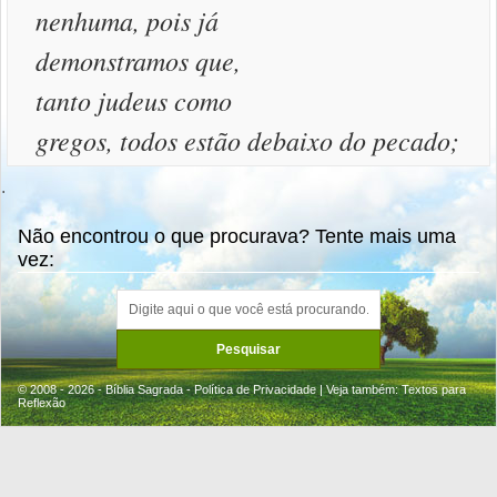
nenhuma, pois já
demonstramos que,
tanto judeus como
gregos, todos estão debaixo do pecado;
.
Não encontrou o que procurava? Tente mais uma
vez:
© 2008 - 2026 - Bíblia Sagrada -
Política de Privacidade
| Veja também:
Textos para
Reflexão