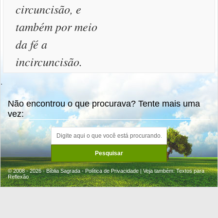
circuncisão, e
também por meio
da fé a
incircuncisão.
.
Não encontrou o que procurava? Tente mais uma
vez:
© 2008 - 2026 - Bíblia Sagrada -
Política de Privacidade
| Veja também:
Textos para
Reflexão