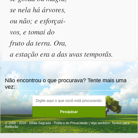
se nela há árvores,
ou não; e esforçai-
vos, e tomai do
fruto da terra. Ora,
a estação era a das uvas temporãs.
.
Não encontrou o que procurava? Tente mais uma
vez:
© 2008 - 2026 - Bíblia Sagrada -
Política de Privacidade
| Veja também:
Textos para
Reflexão