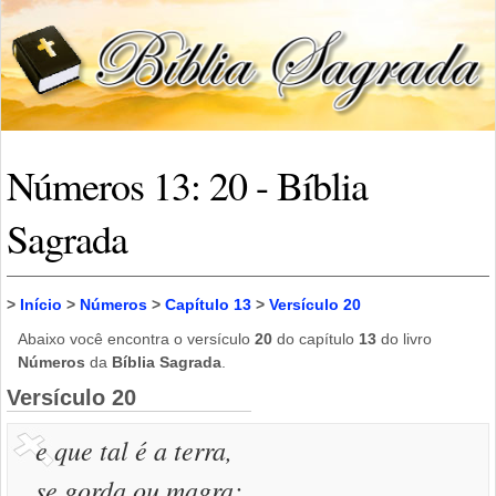
Números 13: 20 - Bíblia
Sagrada
>
Início
>
Números
>
Capítulo 13
>
Versículo 20
Abaixo você encontra o versículo
20
do capítulo
13
do livro
Números
da
Bíblia Sagrada
.
Versículo 20
e que tal é a terra,
se gorda ou magra;