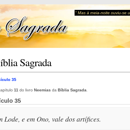
“ Mas à meia-noite ouviu-se um
íblia Sagrada
sículo 35
apítulo
11
do livro
Neemias
da
Bíblia Sagrada
.
ículo 35
m Lode, e em Ono, vale dos artífices.