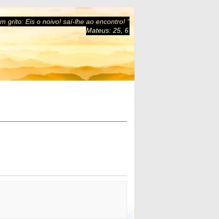
 grito: Eis o noivo! saí-lhe ao encontro! ”
Mateus: 25, 6