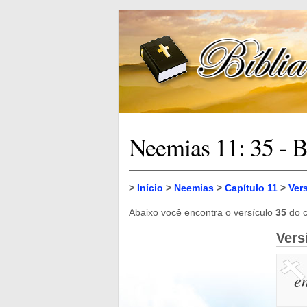
Neemias 11: 35 - B
>
Início
>
Neemias
>
Capítulo 11
>
Ver
Abaixo você encontra o versículo
35
do c
Vers
e