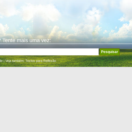
 Tente mais uma vez:
de
| Veja também:
Textos para Reflexão