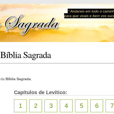
“ Andareis em todo o camin
para que vivais e bem vos suce
 Bíblia Sagrada
da
Bíblia Sagrada
.
Capítulos de Levítico:
1
2
3
4
5
6
7