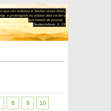
ho que vos ordenou a Senhor vosso Deus,
da, e prolongueis os vossos dias na terra
que haveis de possuir. ”
Deuteronômio: 5, 33
8
9
10