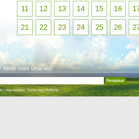
11
12
13
14
15
16
1
21
22
23
24
25
26
2
 Tente mais uma vez:
de
| Veja também:
Textos para Reflexão