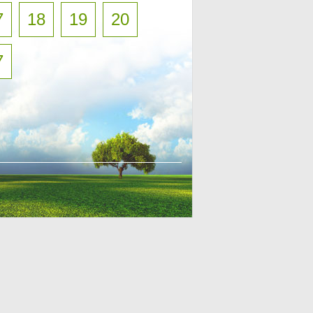
7
18
19
20
7