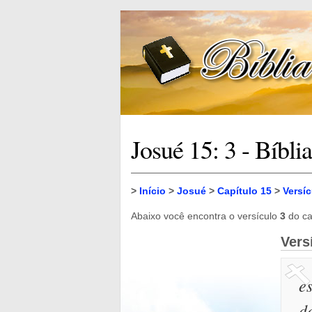
Josué 15: 3 - Bíbli
>
Início
>
Josué
>
Capítulo 15
>
Versíc
Abaixo você encontra o versículo
3
do ca
Vers
e
d