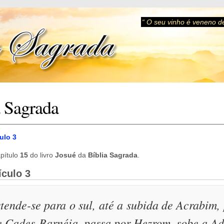
“ O seu vinho é veneno de
a Sagrada
ulo 3
pítulo
15
do livro
Josué
da
Bíblia Sagrada
.
ículo 3
stende-se para o sul, até a subida de Acrabim,
e Cades-Barnéia, passa por Hezrom, sobe a Ada