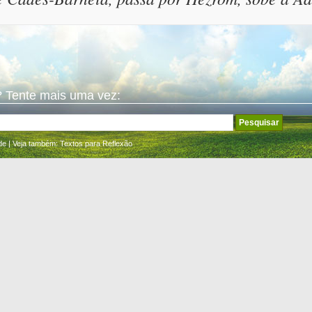
 Tente mais uma vez:
de
| Veja também:
Textos para Reflexão