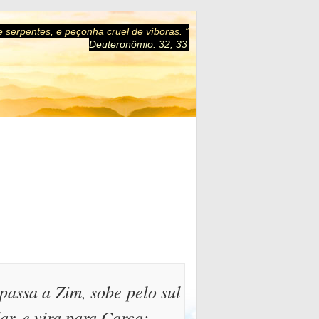
 serpentes, e peçonha cruel de víboras. ”
Deuteronômio: 32, 33
 passa a Zim, sobe pelo sul
r, e vira para Carca;