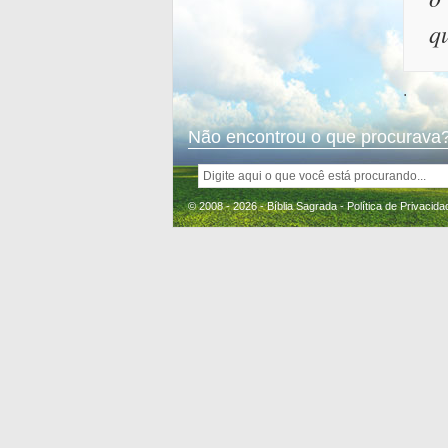
q
.
Não encontrou o que procurava?
© 2008 - 2026 - Bíblia Sagrada -
Política de Privacida