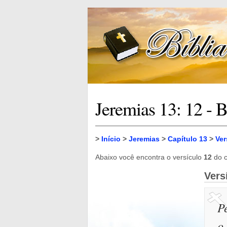
Jeremias 13: 12 - B
>
Início
>
Jeremias
>
Capítulo 13
>
Ver
Abaixo você encontra o versículo
12
do c
Vers
P
o