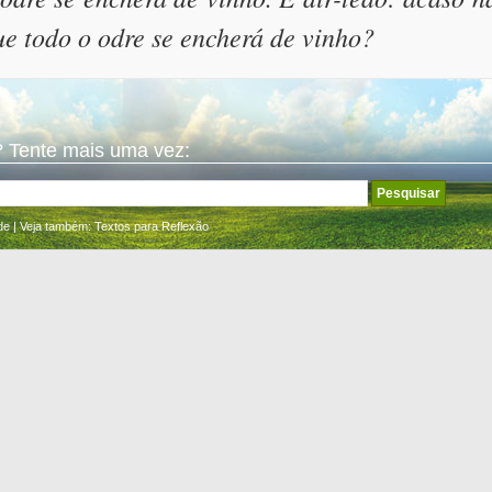
ue todo o odre se encherá de vinho?
 Tente mais uma vez:
de
| Veja também:
Textos para Reflexão