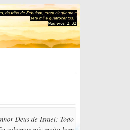
es, da tribo de Zebulom, eram cinqüenta e
sete mil e quatrocentos. ”
Números: 1, 31
enhor Deus de Israel: Todo
 não sabemos nós muito bem