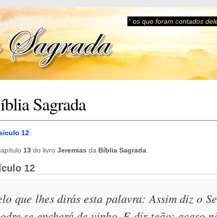
“ os que foram contados del
íblia Sagrada
sículo 12
apítulo
13
do livro
Jeremias
da
Bíblia Sagrada
.
ículo 12
elo que lhes dirás esta palavra: Assim diz o S
 odre se encherá de vinho. E dir-teão: acaso