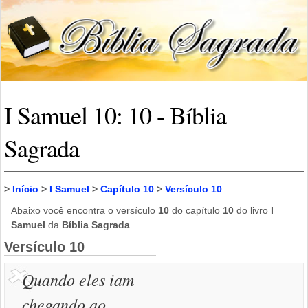
I Samuel 10: 10 - Bíblia
Sagrada
>
Início
>
I Samuel
>
Capítulo 10
>
Versículo 10
Abaixo você encontra o versículo
10
do capítulo
10
do livro
I
Samuel
da
Bíblia Sagrada
.
Versículo 10
Quando eles iam
chegando ao