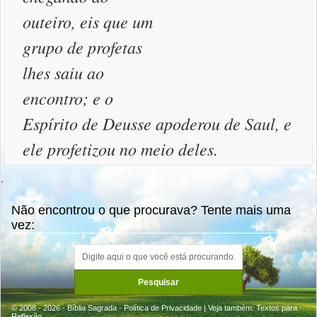
outeiro, eis que um
grupo de profetas
lhes saiu ao
encontro; e o
Espírito de Deusse apoderou de Saul, e
ele profetizou no meio deles.
.
Não encontrou o que procurava? Tente mais uma
vez:
© 2008 - 2026 - Bíblia Sagrada -
Política de Privacidade
| Veja também:
Textos para
Reflexão