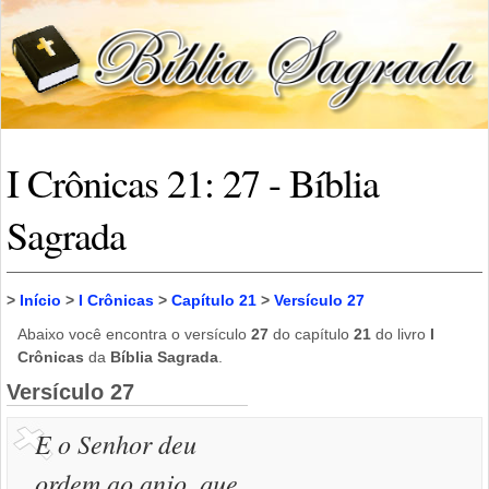
I Crônicas 21: 27 - Bíblia
Sagrada
>
Início
>
I Crônicas
>
Capítulo 21
>
Versículo 27
Abaixo você encontra o versículo
27
do capítulo
21
do livro
I
Crônicas
da
Bíblia Sagrada
.
Versículo 27
E o Senhor deu
ordem ao anjo, que