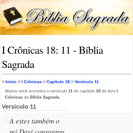
I Crônicas 18: 11 - Bíblia
Sagrada
>
Início
>
I Crônicas
>
Capítulo 18
>
Versículo 11
Abaixo você encontra o versículo
11
do capítulo
18
do livro
I
Crônicas
da
Bíblia Sagrada
.
Versículo 11
A estes também o
rei Davi consagrou