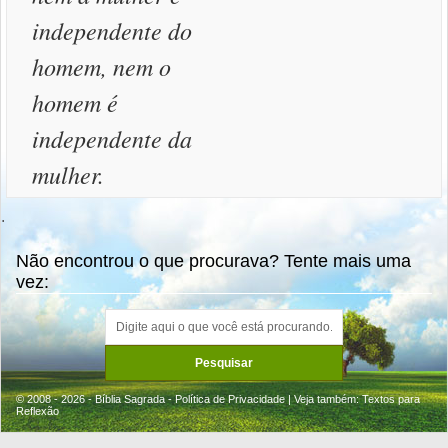
independente do
homem, nem o
homem é
independente da
mulher.
.
Não encontrou o que procurava? Tente mais uma
vez:
© 2008 - 2026 - Bíblia Sagrada -
Política de Privacidade
| Veja também:
Textos para
Reflexão