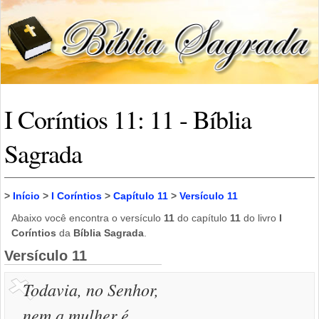
I Coríntios 11: 11 - Bíblia
Sagrada
>
Início
>
I Coríntios
>
Capítulo 11
>
Versículo 11
Abaixo você encontra o versículo
11
do capítulo
11
do livro
I
Coríntios
da
Bíblia Sagrada
.
Versículo 11
Todavia, no Senhor,
nem a mulher é