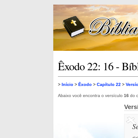
Êxodo 22: 16 - Bíb
>
Início
>
Êxodo
>
Capítulo 22
>
Versí
Abaixo você encontra o versículo
16
do c
Vers
S
c