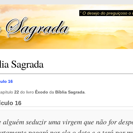
“ O desejo do preguiçoso o
lia Sagrada
culo 16
apítulo
22
do livro
Êxodo
da
Bíblia Sagrada
.
ículo 16
e alguém seduzir uma virgem que não for despo
ertamente pagará por ela o dote e a terá por m