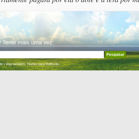
 Tente mais uma vez:
de
| Veja também:
Textos para Reflexão