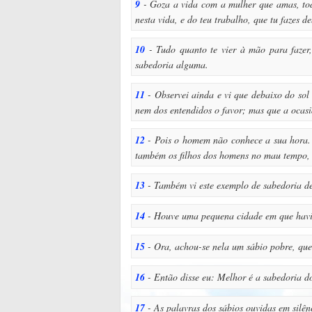
9
- Goza a vida com a mulher que amas, todo
nesta vida, e do teu trabalho, que tu fazes d
10
- Tudo quanto te vier à mão para fazer,
sabedoria alguma.
11
- Observei ainda e vi que debaixo do sol 
nem dos entendidos o favor; mas que a ocasi
12
- Pois o homem não conhece a sua hora.
também os filhos dos homens no mau tempo, 
13
- Também vi este exemplo de sabedoria de
14
- Houve uma pequena cidade em que havia 
15
- Ora, achou-se nela um sábio pobre, que
16
- Então disse eu: Melhor é a sabedoria do
17
- As palavras dos sábios ouvidas em silên