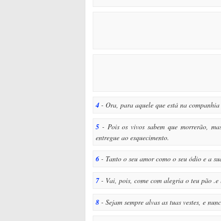
4
- Ora, para aquele que está na companhia 
5
- Pois os vivos sabem que morrerão, ma
entregue ao esquecimento.
6
- Tanto o seu amor como o seu ódio e a sua
7
- Vai, pois, come com alegria o teu pão .e
8
- Sejam sempre alvas as tuas vestes, e nunc