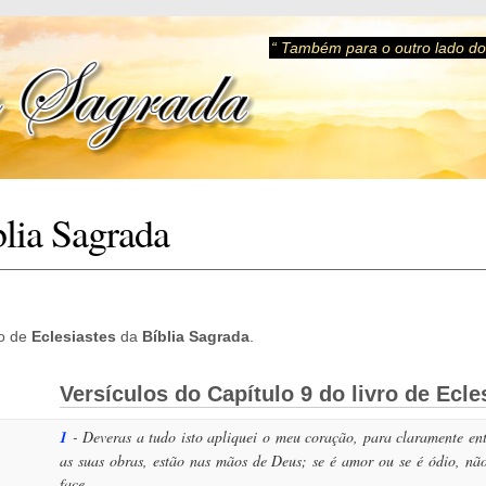
“ Também para o outro lado do 
blia Sagrada
ro de
Eclesiastes
da
Bíblia Sagrada
.
Versículos do Capítulo 9 do livro de Ecle
1
- Deveras a tudo isto apliquei o meu coração, para claramente ente
as suas obras, estão nas mãos de Deus; se é amor ou se é ódio, n
face.