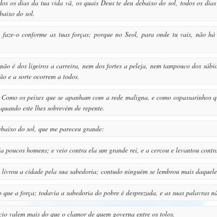
s os dias da tua vida vã, os quais Deus te deu debaixo do sol, todos os dias
ebaixo do sol.
 faze-o conforme as tuas forças; porque no Seol, para onde tu vais, não h
não é dos ligeiros a carreira, nem dos fortes a peleja, nem tampouco dos sábi
ão e a sorte ocorrem a todos.
 Como os peixes que se apanham com a rede maligna, e como ospassarinhos q
quando este lhes sobrevém de repente.
baixo do sol, que me pareceu grande:
poucos homens; e veio contra ela um grande rei, e a cercou e levantou contra
 livrou a cidade pela sua sabedoria; contudo ninguém se lembrou mais daque
 que a força; todavia a sabedoria do pobre é desprezada, e as suas palavras n
cio valem mais do que o clamor de quem governa entre os tolos.