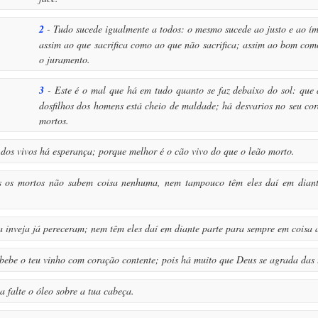
2
- Tudo sucede igualmente a todos: o mesmo sucede ao justo e ao í
assim ao que sacrifica como ao que não sacrifica; assim ao bom co
o juramento.
3
- Este é o mal que há em tudo quanto se faz debaixo do sol: qu
dosfilhos dos homens está cheio de maldade; há desvarios no seu cor
mortos.
dos vivos há esperança; porque melhor é o cão vivo do que o leão morto.
s os mortos não sabem coisa nenhuma, nem tampouco têm eles daí em diant
 inveja já pereceram; nem têm eles daí em diante parte para sempre em coisa 
 bebe o teu vinho com coração contente; pois há muito que Deus se agrada das 
a falte o óleo sobre a tua cabeça.