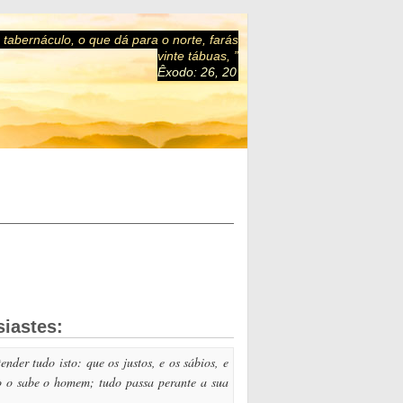
tabernáculo, o que dá para o norte, farás
vinte tábuas, ”
Êxodo: 26, 20
siastes:
nder tudo isto: que os justos, e os sábios, e
ão o sabe o homem; tudo passa perante a sua