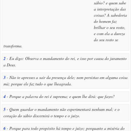
sábio? e quem sabe
a interpretação das
coisas? A sabedoria
do homem faz
brilhar o seu rosto,
e com ela a dureza
do seu rosto se
transforma.
2
- Eu digo: Observa o mandamento do rei, e isso por causa do juramento
a Deus.
3
- Não te apresses a sair da presença dele; nem persistas em alguma coisa
má; porque ele faz tudo o que lheagrada.
4
- Porque a palavra do rei é suprema; e quem lhe dirá: que fazes?
5
- Quem guardar o mandamento não experimentará nenhum mal; e o
coração do sábio discernirá o tempo e o juízo.
6
- Porque para todo propósito há tempo e juízo; porquanto a miséria do