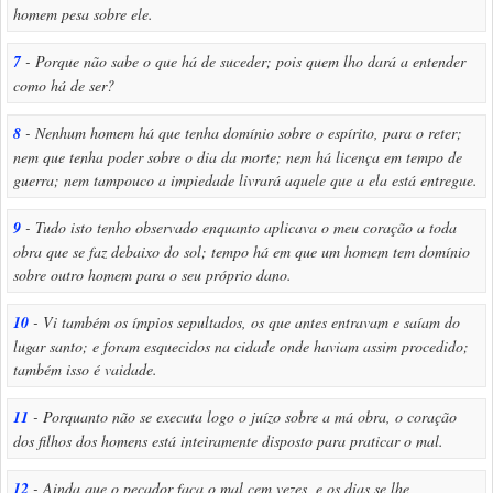
homem pesa sobre ele.
7
- Porque não sabe o que há de suceder; pois quem lho dará a entender
como há de ser?
8
- Nenhum homem há que tenha domínio sobre o espírito, para o reter;
nem que tenha poder sobre o dia da morte; nem há licença em tempo de
guerra; nem tampouco a impiedade livrará aquele que a ela está entregue.
9
- Tudo isto tenho observado enquanto aplicava o meu coração a toda
obra que se faz debaixo do sol; tempo há em que um homem tem domínio
sobre outro homem para o seu próprio dano.
10
- Vi também os ímpios sepultados, os que antes entravam e saíam do
lugar santo; e foram esquecidos na cidade onde haviam assim procedido;
também isso é vaidade.
11
- Porquanto não se executa logo o juízo sobre a má obra, o coração
dos filhos dos homens está inteiramente disposto para praticar o mal.
12
- Ainda que o pecador faça o mal cem vezes, e os dias se lhe