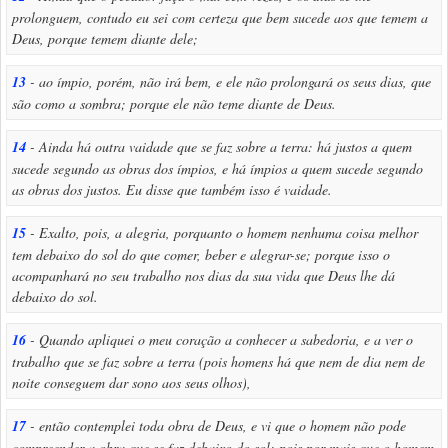
prolonguem, contudo eu sei com certeza que bem sucede aos que temem a
Deus, porque temem diante dele;
13
- ao ímpio, porém, não irá bem, e ele não prolongará os seus dias, que
são como a sombra; porque ele não teme diante de Deus.
14
- Ainda há outra vaidade que se faz sobre a terra: há justos a quem
sucede segundo as obras dos ímpios, e há ímpios a quem sucede segundo
as obras dos justos. Eu disse que também isso é vaidade.
15
- Exalto, pois, a alegria, porquanto o homem nenhuma coisa melhor
tem debaixo do sol do que comer, beber e alegrar-se; porque isso o
acompanhará no seu trabalho nos dias da sua vida que Deus lhe dá
debaixo do sol.
16
- Quando apliquei o meu coração a conhecer a sabedoria, e a ver o
trabalho que se faz sobre a terra (pois homens há que nem de dia nem de
noite conseguem dar sono aos seus olhos),
17
- então contemplei toda obra de Deus, e vi que o homem não pode
compreender a obra que se faz debaixo do sol; pois por mais que o homem