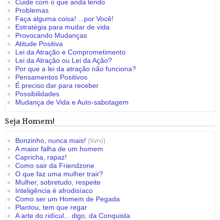
Cuide com o que anda lendo
Problemas
Faça alguma coisa! ...por Você!
Estratégia para mudar de vida
Provocando Mudanças
Atitude Positiva
Lei da Atração e Comprometimento
Lei da Atração ou Lei da Ação?
Por que a lei da atração não funciona?
Pensamentos Positivos
É preciso dar para receber
Possibilidades
Mudança de Vida e Auto-sabotagem
Seja Homem!
Bonzinho, nunca mais!
(livro)
A maior falha de um homem
Capricha, rapaz!
Como sair da Friendzone
O que faz uma mulher trair?
Mulher, sobretudo, respeite
Inteligência é afrodisíaco
Como ser um Homem de Pegada
Plantou, tem que regar
A arte do ridícul... digo, da Conquista