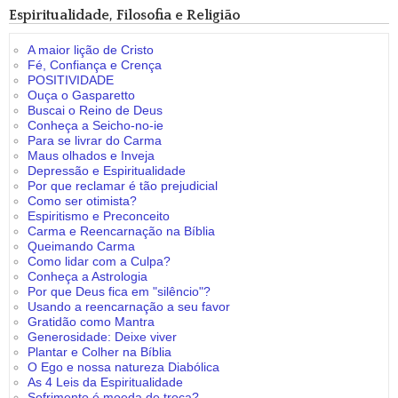
Espiritualidade, Filosofia e Religião
A maior lição de Cristo
Fé, Confiança e Crença
POSITIVIDADE
Ouça o Gasparetto
Buscai o Reino de Deus
Conheça a Seicho-no-ie
Para se livrar do Carma
Maus olhados e Inveja
Depressão e Espiritualidade
Por que reclamar é tão prejudicial
Como ser otimista?
Espiritismo e Preconceito
Carma e Reencarnação na Bíblia
Queimando Carma
Como lidar com a Culpa?
Conheça a Astrologia
Por que Deus fica em "silêncio"?
Usando a reencarnação a seu favor
Gratidão como Mantra
Generosidade: Deixe viver
Plantar e Colher na Bíblia
O Ego e nossa natureza Diabólica
As 4 Leis da Espiritualidade
Sofrimento é moeda de troca?