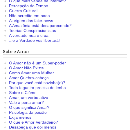
O que mais vende na internet?
Percepção do Tempo
Guerra Cultural
Não acredite em nada
A origem das fake-news
A Amazônia está desaparecendo?
Teorias Conspiracionistas
A verdade nua e crua
...e a Verdade vos libertará!
Sobre Amor
O Amor não é um Super-poder
O Amor Não Existe
Como Amar uma Mulher
Amor Quebra-cabeça
Por que você está sozinha(o)?
Toda fogueira precisa de lenha
Sobre o Ciúme
Amar, um verbo ativo
Vale a pena amar?
O que significa Amar?
Psicologia da paixão
Exija menos
O que é Amor Verdadeiro?
Desapega que dói menos