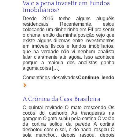
Vale a pena investir em Fundos
Imobiliários?
Desde 2016 tenho alguns aluguéis
residenciais. Recentemente, estou
colocando um dinheirinho em FII pra sentir
o drama, então da minha posição vejo que
existe alguns dilemas entre investimentos
em imóveis físicos e fundos imobiliários,
que na verdade não vi nenhum analista
falar claramente até agora. Isso acontece
porque a maioria dos analistas ganha
alguma coisa […]
em
Comentários desativados
Continue lendo
Vale
a
A Crônica da Casa Brasileira
pena
investir
O quintal revirado O mato crescendo Os
cocôs do cachorro As tranqueiras na
em
garagem O gato subiu pela cortina O varão
Fundos
da cortina soltou da parede A cortina
Imobiliários?
desbotou com o sol, e do nada, rasgou O
sofá manchou, depois rasgou, depois